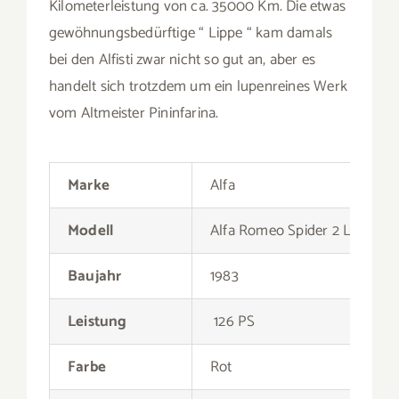
Marke
Alfa
Modell
Alfa Romeo Spider 2 L
Baujahr
1983
Leistung
126 PS
Farbe
Rot
Hubraum
1.962 ccm
Kilometerstand
35.000 km
Innenraum
Schwarz