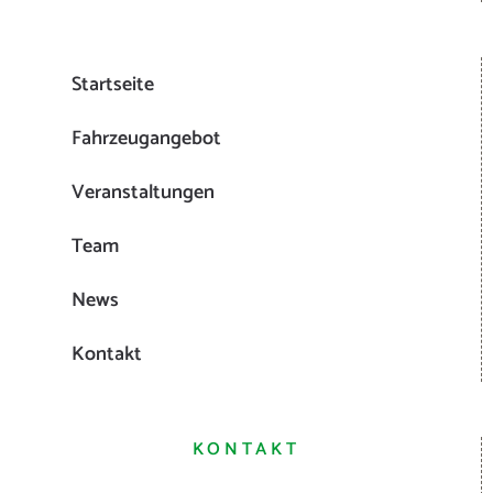
Veranstaltungen
Team
News
Kontakt
KONTAKT
[fusion_checklist icon="fa-map-marker-alt fas"
iconcolor="#93908C" circle="" circlecolor=""
size="18" divider="no" divider_color=""
hide_on_mobile="small-visibility,medium-
visibility,large-visibility" class="" id=""]