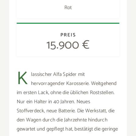
K
lassischer Alfa Spider mit
hervorragender Karosserie. Weitgehend
im ersten Lack, ohne die üblichen Roststellen.
Nur ein Halter in 40 Jahren. Neues
Stoffverdeck, neue Batterie. Die Werkstatt, die
den Wagen durch die Jahrzehnte hindurch
gewartet und gepflegt hat, bestätigt die geringe
Kilometerleistung von ca. 35000 Km. Die etwas
gewöhnungsbedürftige “ Lippe “ kam damals
bei den Alfisti zwar nicht so gut an, aber es
handelt sich trotzdem um ein lupenreines Werk
vom Altmeister Pininfarina.