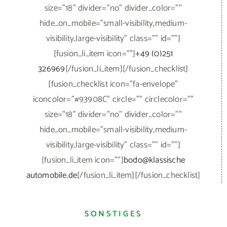
size="18" divider="no" divider_color=""
hide_on_mobile="small-visibility,medium-
visibility,large-visibility" class="" id=""]
[fusion_li_item icon=""]
+49 (0)251
326969
[/fusion_li_item][/fusion_checklist]
[fusion_checklist icon="fa-envelope"
iconcolor="#93908C" circle="" circlecolor=""
size="18" divider="no" divider_color=""
hide_on_mobile="small-visibility,medium-
visibility,large-visibility" class="" id=""]
[fusion_li_item icon=""]
bodo@klassische
automobile.de
[/fusion_li_item][/fusion_checklist]
SONSTIGES