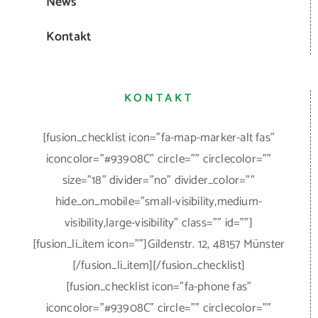
News
Kontakt
KONTAKT
[fusion_checklist icon="fa-map-marker-alt fas"
iconcolor="#93908C" circle="" circlecolor=""
size="18" divider="no" divider_color=""
hide_on_mobile="small-visibility,medium-
visibility,large-visibility" class="" id=""]
[fusion_li_item icon=""]Gildenstr. 12, 48157 Münster
[/fusion_li_item][/fusion_checklist]
[fusion_checklist icon="fa-phone fas"
iconcolor="#93908C" circle="" circlecolor=""