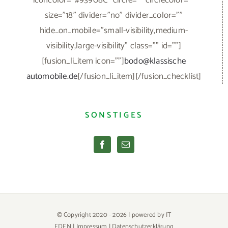
iconcolor="#93908C" circle="" circlecolor=""
size="18" divider="no" divider_color=""
hide_on_mobile="small-visibility,medium-
visibility,large-visibility" class="" id=""]
[fusion_li_item icon=""]
bodo@klassische
automobile.de
[/fusion_li_item][/fusion_checklist]
SONSTIGES
© Copyright 2020 -
2026 | powered by
IT
EDEN
| Impressum |
Datenschutzerklärung