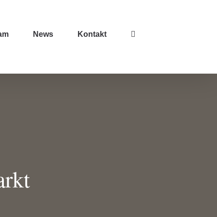
am
News
Kontakt
arkt