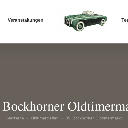
Veranstaltungen
Te
 Bockhorner Oldtimerm
Startseite
Oldtimertreffen
39. Bockhorner Oldtimermarkt