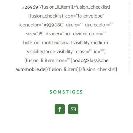
326969
[/fusion_li_item][/fusion_checklist]
[fusion_checklist icon="fa-envelope"
iconcolor="#93908C" circle="" circlecolor=""
size="18" divider="no" divider_color=""
hide_on_mobile="small-visibility,medium-
visibility,large-visibility" class="" id=""]
[fusion_li_item icon=""]
bodo@klassische
automobile.de
[/fusion_li_item][/fusion_checklist]
SONSTIGES