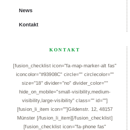
News
Kontakt
KONTAKT
[fusion_checklist icon="fa-map-marker-alt fas"
iconcolor="#93908C" circle="" circlecolor=""
size="18" divider="no" divider_color=""
hide_on_mobile="small-visibility,medium-
visibility,large-visibility" class="" id=""]
[fusion_li_item icon=""]Gildenstr. 12, 48157
Münster [/fusion_li_item][/fusion_checklist]
[fusion_checklist icon="fa-phone fas"