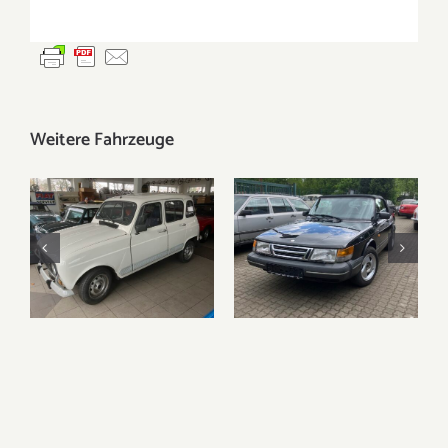
Verkauft –
VERKAUFT –
Klassische Automobile
Bodo van Jüchems
Impressum
Datenschutz