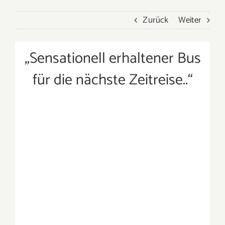
Zurück
Weiter
„Sensationell erhaltener Bus
Projekt Beschreibung
für die nächste Zeitreise..“
ZUR GALERIE
MARKE