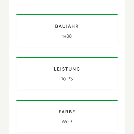
FARBE
Weiß
PREIS
29.900 €
Ü
berragend guter und originaler T3
Westfalia mit Aufstelldach. Der erste
und einzige Halter dieses Campers hat nahezu
Unmögliches geschafft: