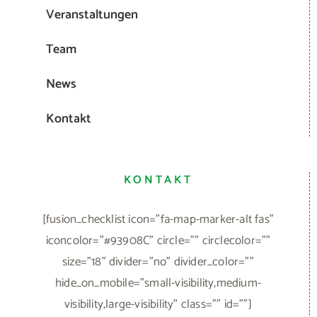
[fusion_checklist icon="fa-map-marker-alt fas"
iconcolor="#93908C" circle="" circlecolor=""
size="18" divider="no" divider_color=""
hide_on_mobile="small-visibility,medium-
visibility,large-visibility" class="" id=""]
[fusion_li_item icon=""]Gildenstr. 12, 48157 Münster
[/fusion_li_item][/fusion_checklist]
[fusion_checklist icon="fa-phone fas"
iconcolor="#93908C" circle="" circlecolor=""
size="18" divider="no" divider_color=""
hide_on_mobile="small-visibility,medium-
visibility,large-visibility" class="" id=""]
[fusion_li_item icon=""]
+49 (0)251
326969
[/fusion_li_item][/fusion_checklist]