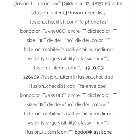
[fusion_checklist icon="fa-envelope"
iconcolor="#93908C" circle="" circlecolor=""
size="18" divider="no" divider_color=""
hide_on_mobile="small-visibility,medium-
visibility,large-visibility" class="" id=""]
[fusion_li_item icon=""]
bodo@klassische
automobile.de
[/fusion_li_item][/fusion_checklist]
SONSTIGES