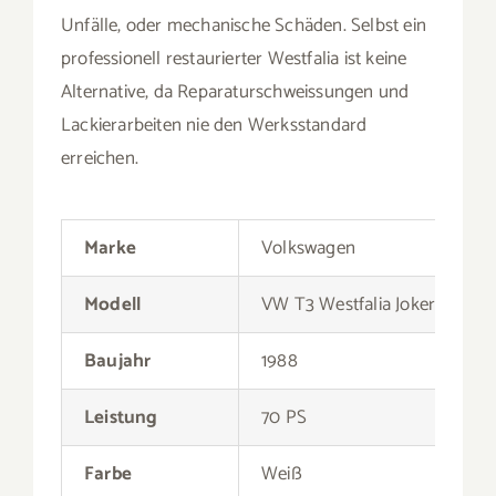
Modell
VW T3 Westfalia Joker
Baujahr
1988
Leistung
70 PS
Farbe
Weiß
Hubraum
1.600 ccm
Kilometerstand
223.000 km
Innenraum
Grauer Stoff
Anzahl Türen
3
Galerie