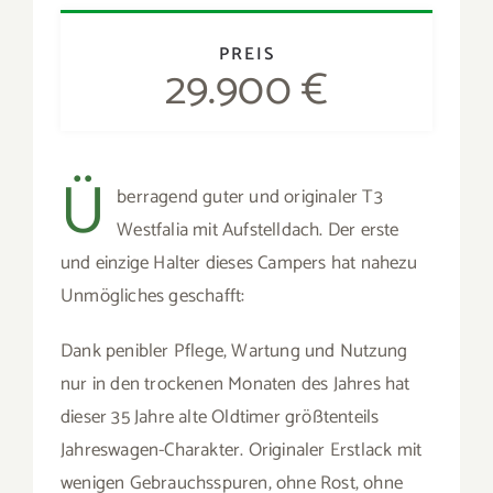
Dank penibler Pflege, Wartung und Nutzung
nur in den trockenen Monaten des Jahres hat
dieser 35 Jahre alte Oldtimer größtenteils
Jahreswagen-Charakter. Originaler Erstlack mit
wenigen Gebrauchsspuren, ohne Rost, ohne
Steinschlagschäden, ohne auffallenden
Verschleiß im Innenraum. Der komplette
Dokumentensatz inkl. Bordbuch von Westfalia
ist vorhanden, die Standheizung ist dezent und
unsichtbar erneuert bzw. aktualisiert, jede
Wartung und Servicearbeit ist belegbar. Der
Wagen hat fast ausschließlich
Langstreckenfahrten absolviert, so dass der
Turbo-Diesel-Antriebsstrang mit 5-Gang-