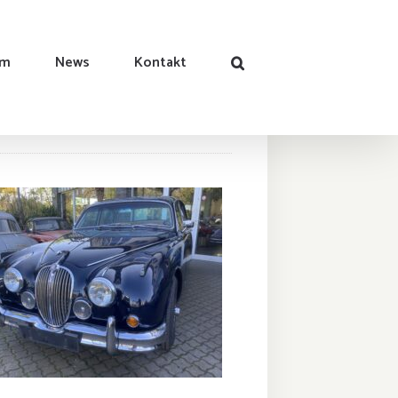
am
News
Kontakt
Jaguar MK II 3,4 Liter