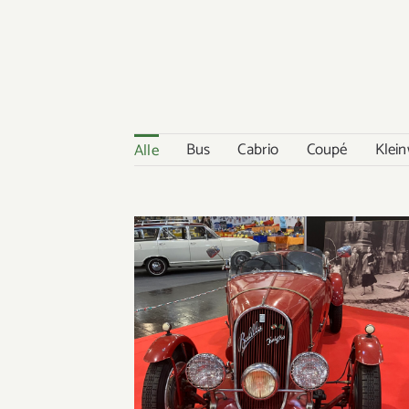
Bus
Cabrio
Coupé
Klei
Alle
Fiat Balilla Coppa d Oro