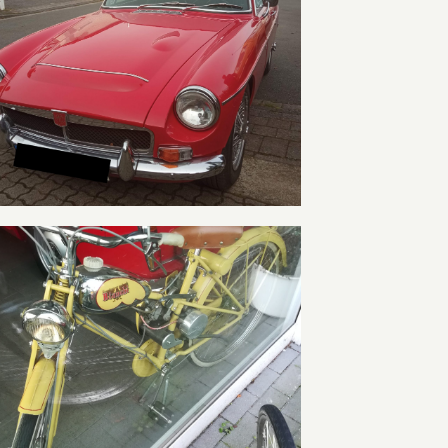
MG C GT
Bianchi „Aquilotto“ Bauj. 1963