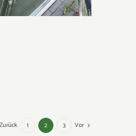
VW Bus Westfalia T2a
Zurück
Vor
1
2
3