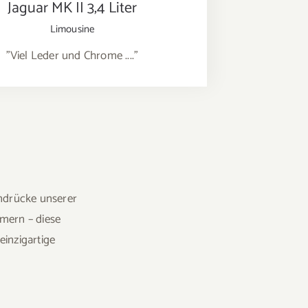
Jaguar MK II 3,4 Liter
Limousine
"Viel Leder und Chrome ...."
indrücke unserer
imern – diese
inzigartige