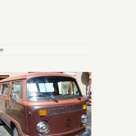
er
VW Bus T2 B Schiebedach