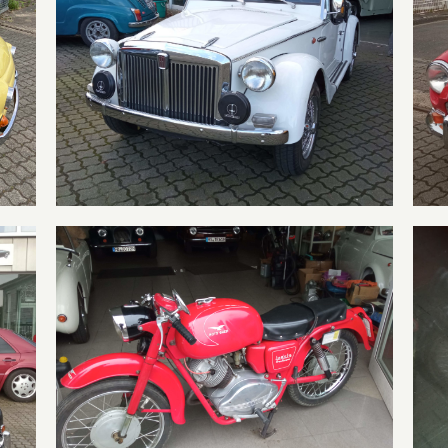
Siata Spring
1959 Moto Guzzi „Lodola“